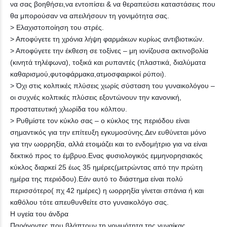
να σας βοηθήσει,να εντοπίσει & να θεραπεύσει καταστάσεις που
θα μπορούσαν να απειλήσουν τη γονιμότητα σας.
> Ελαχιστοποίηση του στρές.
> Αποφύγετε τη χρόνια λήψη φαρμάκων κυρίως αντιβιοτικών.
> Αποφύγετε την έκθεση σε τοξίνες – μη ιονίζουσα ακτινοβολία
(κινητά τηλέφωνα), τοξικά και ρυπαντές (πλαστικά, διαλύματα
καθαρισμού,φυτοφάρμακα,ατμοσφαιρικοί ρύποι).
> Όχι στις κολπικές πλύσεις χωρίς σύσταση του γυναικολόγου –
οι συχνές κολπικές πλύσεις εξοντώνουν την κανονική,
προστατευτική χλωρίδα του κόλπου.
> Ρυθμίστε τον κύκλο σας – ο κύκλος της περιόδου είναι
σημαντικός για την επίτευξη εγκυμοσύνης.Δεν ευθύνεται μόνο
για την ωορρηξία, αλλά ετοιμάζει και το ενδομήτριο για να είναι
δεκτικό προς το έμβρυο.Ενας φυσιολογικός εμμηνορησιακός
κύκλος διαρκεί 25 έως 35 ημέρες(μετρώντας από την πρώτη
ημέρα της περιόδου).Εάν αυτό το διάστημα είναι πολύ
περισσότερο( πχ 42 ημέρες) η ωορρηξία γίνεται σπάνια ή και
καθόλου τότε απευθυνθείτε στο γυναικολόγο σας.
Η υγεία του άνδρα
Παράγοντες που βλάπτουν τη γονιμότητα της γυναίκας