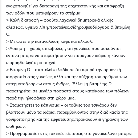
ενοχοποιηθεί για διαταραχή της αρχιτεκτονικής και απόφραξη
των οδών που μεταφέρουν το σπέρμα.
> Καλή διατροφή – φρούτα,λαχανικά,δημητριακά ολικής
αλέσεως, υγιεινά λίπη,πρωτείνες,σίδηρο,ψευδάργυρο & βιταμίνη
C.
> Μειώστε την κατανάλωση καφέ και αλκοόλ.
> Ασκηση – χωρίς υπερβολές γιατί γυναίκες που ασκούνται
έντονα μπορεί να σταματήσουν να παράγουν ωάρια ή κάνουν
ωορρηξία λιγότερο συχνά.
> Βιταμίνη D – αποτελεί «κλειδί» σε ότι αφορά την ορμονική
ισορροπία στις γυναίκες αλλά και την αύξηση του αριθμού των
σπερματοζωαρίων στους άνδρες. Έλλειψη βιταμίνης D
παρατηρείται σε μεγάλο ποσοστό στους κατοίκους των πόλεων,
παρά την ηλιοφάνεια στη χώρα μας.
> Σταματήσετε το κάπνισμα – οι τοξίνες του τσιγάρου δεν
βλάπτουν μόνο τα ωάρια, παρεμβαίνοντας στην διαδικασία της
γονιμοποίησης και της εμφύτευσης,προκαλούν & γήρανση των
ωοθηκών.
> Προγραμματίστε τις τακτικές εξετάσεις στο γυναικολόγο-μπορεί