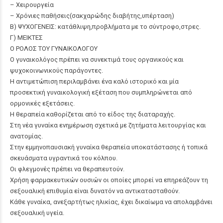
– Χειρουργεία
– Χρόνιες παθήσεις(σακχαρώδης διαβήτης,υπέρταση)
Β) ΨΥΧΟΓΕΝΕΙΣ: κατάθλιψη,προβλήματα με το σύντροφο,στρες.
Γ) ΜΕΙΚΤΕΣ
Ο ΡΟΛΟΣ ΤΟΥ ΓΥΝΑΙΚΟΛΟΓΟΥ
Ο γυναικολόγος πρέπει να συνεκτιμά τους οργανικούς και
ψυχοκοινωνικούς παράγοντες.
Η αντιμετώπιση περιλαμβάνει ένα καλό ιστορικό και μία
προσεκτική γυναικολογική εξέταση που συμπληρώνεται από
ορμονικές εξετάσεις.
Η θεραπεία καθορίζεται από το είδος της διαταραχής.
Στη νέα γυναίκα ενημέρωση σχετικά με ζητήματα λειτουργίας και
ανατομίας.
Στην εμμηνοπαυσιακή γυναίκα θεραπεία υποκατάστασης ή τοπικά
σκευάσματα υγραντικά του κόλπου.
Οι φλεγμονές πρέπει να θεραπευτούν.
Χρήση φαρμακευτικών ουσιών οι οποίες μπορεί να επηρεάζουν τη
σεξουαλική επιθυμία είναι δυνατόν να αντικατασταθούν.
Κάθε γυναίκα, ανεξαρτήτως ηλικίας, έχει δικαίωμα να απολαμβάνει
σεξουαλική υγεία.