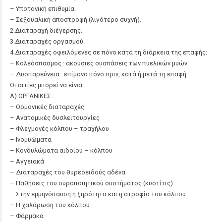
– Υποτονική επιθυμία.
– Σεξουαλική αποστροφή (λιγότερο συχνή).
2.Διαταραχή διέγερσης.
3.Διαταραχές οργασμού.
4.Διαταραχές οφειλόμενες σε πόνο κατά τη διάρκεια της επαφής:
– Κολεόσπασμος : ακούσιες συσπάσεις των πυελικών μυών.
– Δυσπαρεύνεια : επίμονο πόνο πριν, κατά ή μετά τη επαφή.
Οι αιτίες μπορεί να είναι:
Α) ΟΡΓΑΝΙΚΕΣ :
– Ορμονικές διαταραχές
– Ανατομικές δυσλειτουργίες
– Φλεγμονές κόλπου – τραχήλου
– Ινομυώματα
– Κονδυλώματα αιδοίου – κόλπου
– Αγγειακά
– Διαταραχές του θυρεοειδούς αδένα
– Παθήσεις του ουροποιητικού συστήματος (κυστίτις)
– Στην εμμηνόπαυση η ξηρότητα και η ατροφία του κόλπου
– Η χαλάρωση του κόλπου
– Φάρμακα